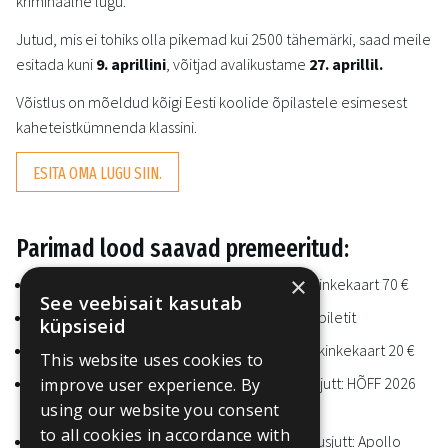
kriminaalne lugu.
Jutud, mis ei tohiks olla pikemad kui 2500 tähemärki, saad meile
esitada kuni
9. aprillini
, võitjad avalikustame
27. aprillil.
Võistlus on mõeldud kõigi Eesti koolide õpilastele esimesest
kaheteistkümnenda klassini.
ESITA OMA LUGU SIIN.
Parimad lood saavad premeeritud:
×
Parim õudusjutt I koht: Apollo Raamatupoe kinkekaart 70 €
See veebisait kasutab
Parim õudusjutt II koht: Apollo Kino 5x2 kinkepiletit
küpsiseid
Parim õudusjutt III koht: Apollo Raamatupoe kinkekaart 20 €
This website uses cookies to
Parim Haapsalu või Läänemaa õpilase õudusjutt: HÕFF 2026
improve user experience. By
pass + Kingitus.ee põgenemistoa kinkekaart
using our website you consent
to all cookies in accordance with
Parim Haapsalu- või Läänemaa-aineline õudusjutt: Apollo