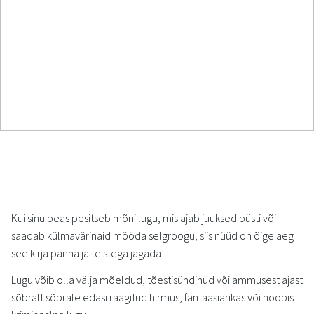
Kui sinu peas pesitseb mõni lugu, mis ajab juuksed püsti või
saadab külmavärinaid mööda selgroogu, siis nüüd on õige aeg
see kirja panna ja teistega jagada!
Lugu võib olla välja mõeldud, tõestisündinud või ammusest ajast
sõbralt sõbrale edasi räägitud hirmus, fantaasiarikas või hoopis