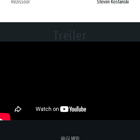
Režissöör
Steven Kostanski
Treiler
JÄLGI MEID