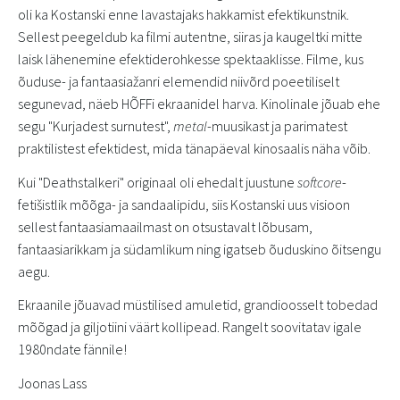
oli ka Kostanski enne lavastajaks hakkamist efektikunstnik.
Sellest peegeldub ka filmi autentne, siiras ja kaugeltki mitte
laisk lähenemine efektiderohkesse spektaaklisse. Filme, kus
õuduse- ja fantaasiažanri elemendid niivõrd poeetiliselt
segunevad, näeb HÕFFi ekraanidel harva. Kinolinale jõuab ehe
segu "Kurjadest surnutest",
metal
-muusikast ja parimatest
praktilistest efektidest, mida tänapäeval kinosaalis näha võib.
Kui "Deathstalkeri" originaal oli ehedalt juustune
softcore
-
fetišistlik mõõga- ja sandaalipidu, siis Kostanski uus visioon
sellest fantaasiamaailmast on otsustavalt lõbusam,
fantaasiarikkam ja südamlikum ning igatseb õuduskino õitsengu
aegu.
Ekraanile jõuavad müstilised amuletid, grandioosselt tobedad
mõõgad ja giljotiini väärt kollipead. Rangelt soovitatav igale
1980ndate fännile!
Joonas Lass