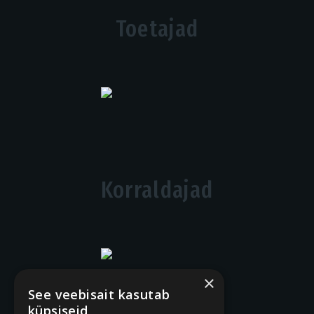
Toetajad
Korraldajad
×
See veebisait kasutab
küpsiseid