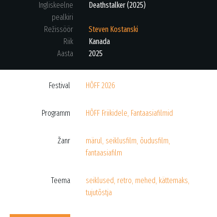
Ingliskeelne
Deathstalker (2025)
pealkiri
Režissöör
Steven Kostanski
Riik
Kanada
Aasta
2025
Festival
HÕFF 2026
Programm
HÕFF Friikidele
,
Fantaasiafilmid
Žanr
märul
,
seiklusfilm
,
õudusfilm
,
fantaasiafilm
Teema
seiklused
,
retro
,
mehed
,
kättemaks
,
tujutõstja