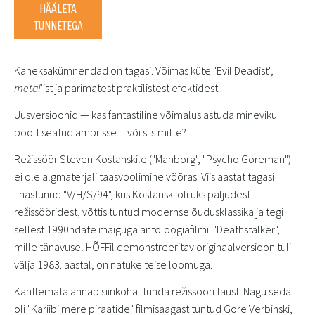
HÄÄLETA
TUNNETEGA
Kaheksakümnendad on tagasi. Võimas küte "Evil Deadist",
metal
'ist ja parimatest praktilistest efektidest.
Uusversioonid — kas fantastiline võimalus astuda mineviku
poolt seatud ämbrisse.... või siis mitte?
Režissöör Steven Kostanskile ("Manborg", "Psycho Goreman")
ei ole algmaterjali taasvoolimine võõras. Viis aastat tagasi
linastunud "V/H/S/94", kus Kostanski oli üks paljudest
režissööridest, võttis tuntud modernse õudusklassika ja tegi
sellest 1990ndate maiguga antoloogiafilmi. "Deathstalker",
mille tänavusel HÕFFil demonstreeritav originaalversioon tuli
välja 1983. aastal, on natuke teise loomuga.
Kahtlemata annab siinkohal tunda režissööri taust. Nagu seda
oli "Kariibi mere piraatide" filmisaagast tuntud Gore Verbinski,