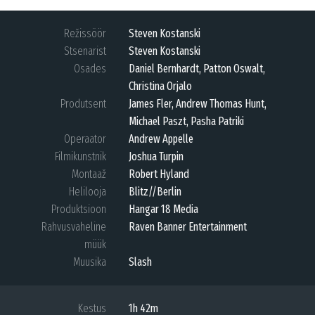
Režissöör
Steven Kostanski
Stsenarist
Steven Kostanski
Osades
Daniel Bernhardt, Patton Oswalt,
Christina Orjalo
Produtsent
James Fler, Andrew Thomas Hunt,
Michael Paszt, Pasha Patriki
Operaator
Andrew Appelle
Filmikunstnik
Joshua Turpin
Montaaž
Robert Hyland
Helilooja
Blitz//Berlin
Produktsioon
Hangar 18 Media
Rahvusvaheline
Raven Banner Entertainment
müük
Muusika
Slash
Kestus
1h 42m