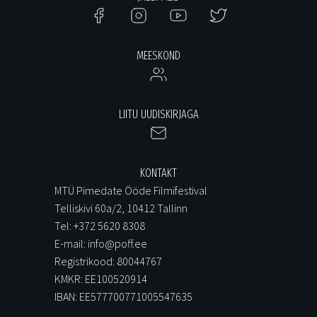
MEESKOND
LIITU UUDISKIRJAGA
KONTAKT
MTÜ Pimedate Ööde Filmifestival
Telliskivi 60a/2, 10412 Tallinn
Tel: +372 5620 8308
E-mail: info@poff.ee
Registrikood: 80044767
KMKR: EE100520914
IBAN: EE577700771005547635