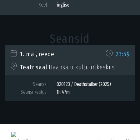
Keel
inglise
Seansid
1. mai, reede
23:59
Haapsalu kultuurikeskus
Teatrisaal
Seanss
020123 / Deathstalker (2025)
Seansi kestus
1h 47m