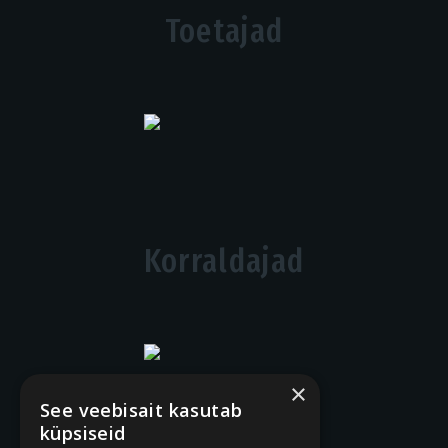
Toetajad
Korraldajad
×
See veebisait kasutab
küpsiseid