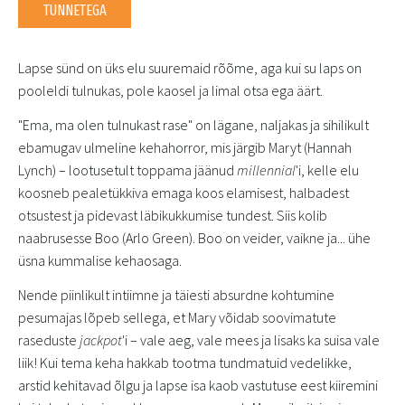
TUNNETEGA
Lapse sünd on üks elu suuremaid rõõme, aga kui su laps on
pooleldi tulnukas, pole kaosel ja limal otsa ega äärt.
"Ema, ma olen tulnukast rase" on lägane, naljakas ja sihilikult
ebamugav ulmeline kehahorror, mis järgib Maryt (Hannah
Lynch) – lootusetult toppama jäänud
millennial
'i, kelle elu
koosneb pealetükkiva emaga koos elamisest, halbadest
otsustest ja pidevast läbikukkumise tundest. Siis kolib
naabrusesse Boo (Arlo Green). Boo on veider, vaikne ja... ühe
üsna kummalise kehaosaga.
Nende piinlikult intiimne ja täiesti absurdne kohtumine
pesumajas lõpeb sellega, et Mary võidab soovimatute
raseduste
jackpot
'i – vale aeg, vale mees ja lisaks ka suisa vale
liik! Kui tema keha hakkab tootma tundmatuid vedelikke,
arstid kehitavad õlgu ja lapse isa kaob vastutuse eest kiiremini