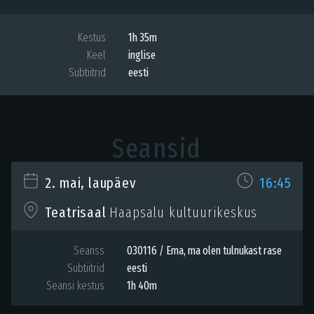
Kestus
1h 35m
Keel
inglise
Subtiitrid
eesti
Seansid
2. mai, laupäev
16:45
Haapsalu kultuurikeskus
Teatrisaal
Seanss
030116 / Ema, ma olen tulnukast rase
Subtiitrid
eesti
Seansi kestus
1h 40m