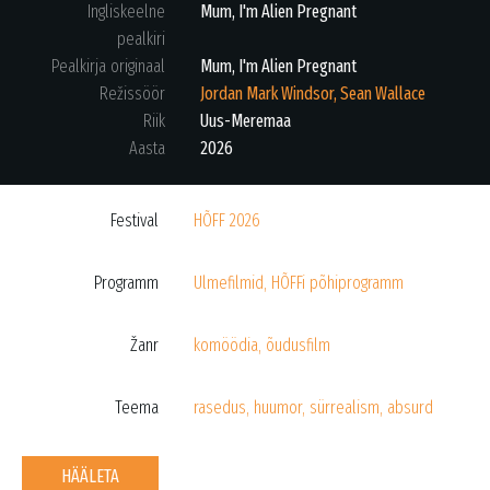
Ingliskeelne
Mum, I'm Alien Pregnant
pealkiri
Pealkirja originaal
Mum, I'm Alien Pregnant
Režissöör
Jordan Mark Windsor, Sean Wallace
Riik
Uus-Meremaa
Aasta
2026
Festival
HÕFF 2026
Programm
Ulmefilmid
,
HÕFFi põhiprogramm
Žanr
komöödia
,
õudusfilm
Teema
rasedus
,
huumor
,
sürrealism
,
absurd
HÄÄLETA