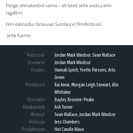
Pange vihmakeebid valmis – siit tuleb selle aasta parim
lägafilm!
Film esilinastus tänavusel Sundance'i filmifestivalil.
Jette Karmin
Režissöör
Jordan Mark Windsor, Sean Wallace
Stsenarist
Jordan Mark Windsor
Osades
Hannah Lynch, Yvette Parsons, Arlo
Green
Produtsent
Ilai Amar, Morgan Leigh Stewart, Alix
Whittaker
Operaator
Bayley Broome-Peake
Filmikunstnik
Ash Turner
Montaaž
Sean Wallace, Jordan Mark Windsor
Helilooja
Jess Chambers
Produktsioon
Hot Candle Wave