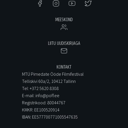
MEESKOND
LIITU UUDISKIRJAGA
KONTAKT
MTÜ Pimedate Ööde Filmifestival
Telliskivi 60a/2, 10412 Tallinn
Tel: +372 5620 8308
E-mail: info@poff.ee
Registrikood: 80044767
KMKR: EE100520914
IBAN: EE577700771005547635