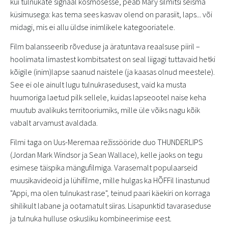
kui tulnukate signaal kosmosesse, peab Mary silmitsi seisma
küsimusega: kas tema sees kasvav olend on parasiit, laps... või
midagi, mis ei allu üldse inimlikele kategooriatele.
Film balansseerib rõveduse ja äratuntava reaalsuse piiril –
hoolimata limastest kombitsatest on seal liigagi tuttavaid hetki
kõigile (inim)lapse saanud naistele (ja kaasas olnud meestele).
See ei ole ainult lugu tulnukrasedusest, vaid ka musta
huumoriga laetud pilk sellele, kuidas lapseootel naise keha
muutub avalikuks territooriumiks, mille üle võiks nagu kõik
vabalt arvamust avaldada.
Filmi taga on Uus-Meremaa režissööride duo THUNDERLIPS
(Jordan Mark Windsor ja Sean Wallace), kelle jaoks on tegu
esimese täispika mängufilmiga. Varasemalt populaarseid
muusikavideoid ja lühifilme, mille hulgas ka HÕFFil linastunud
"Appi, ma olen tulnukast rase", teinud paari käekiri on korraga
sihilikult labane ja ootamatult siiras. Lisapunktid tavaraseduse
ja tulnuka hulluse oskusliku kombineerimise eest.