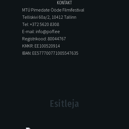
KONTAKT
MTÜ Pimedate Ööde Filmifestival
Telliskivi 60a/2, 10412 Tallinn
Tel: +372 5620 8308
E-mail: info@poff.ee
Registrikood: 80044767
KMKR: EE100520914
IBAN: EE577700771005547635
Esitleja