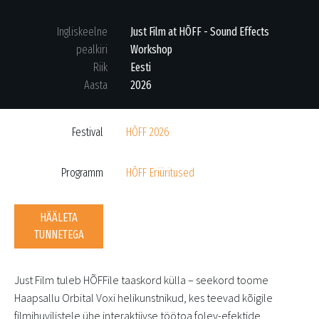
Ingliskeelne
Just Film at HÕFF - Sound Effects
pealkiri
Workshop
Riik
Eesti
Aasta
2026
Festival
HÕFF 2026
Programm
HÕFF Eriüritused
HÄÄLETA
TUNNETEGA
Just Film tuleb HÕFFile taaskord külla – seekord toome
Haapsallu Orbital Voxi helikunstnikud, kes teevad kõigile
filmihuvilistele ühe interaktiivse töötoa foley-efektide