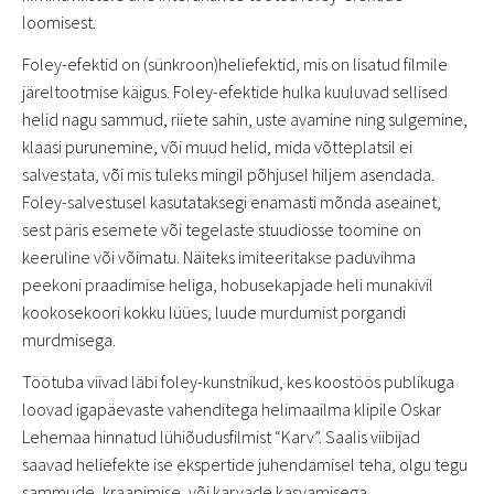
loomisest.
Foley-efektid on (sünkroon)heliefektid, mis on lisatud filmile
järeltootmise käigus. Foley-efektide hulka kuuluvad sellised
helid nagu sammud, riiete sahin, uste avamine ning sulgemine,
klaasi purunemine, või muud helid, mida võtteplatsil ei
salvestata, või mis tuleks mingil põhjusel hiljem asendada.
Foley-salvestusel kasutataksegi enamasti mõnda aseainet,
sest päris esemete või tegelaste stuudiosse toomine on
keeruline või võimatu. Näiteks imiteeritakse paduvihma
peekoni praadimise heliga, hobusekapjade heli munakivil
kookosekoori kokku lüües, luude murdumist porgandi
murdmisega.
Töötuba viivad läbi foley-kunstnikud, kes koostöös publikuga
loovad igapäevaste vahenditega helimaailma klipile Oskar
Lehemaa hinnatud lühiõudusfilmist “Karv”. Saalis viibijad
saavad heliefekte ise ekspertide juhendamisel teha, olgu tegu
sammude, kraapimise, või karvade kasvamisega.