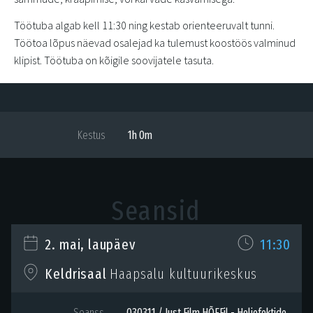
Töötuba algab kell 11:30 ning kestab orienteeruvalt tunni.
Töötoa lõpus näevad osalejad ka tulemust koostöös valminud
klipist. Töötuba on kõigile soovijatele tasuta.
Kestus
1h 0m
Seansid
2. mai, laupäev
11:30
Haapsalu kultuurikeskus
Keldrisaal
Seanss
030311 / Just Film HÕFFil - Heliefektide