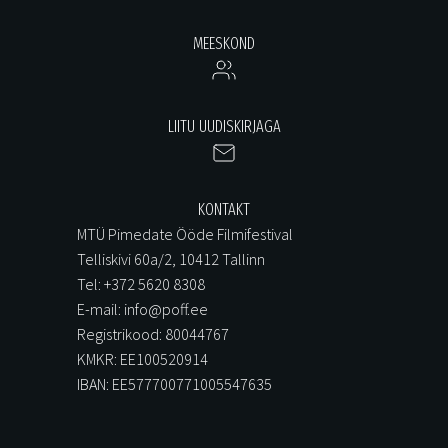
MEESKOND
LIITU UUDISKIRJAGA
KONTAKT
MTÜ Pimedate Ööde Filmifestival
Telliskivi 60a/2, 10412 Tallinn
Tel: +372 5620 8308
E-mail: info@poff.ee
Registrikood: 80044767
KMKR: EE100520914
IBAN: EE577700771005547635