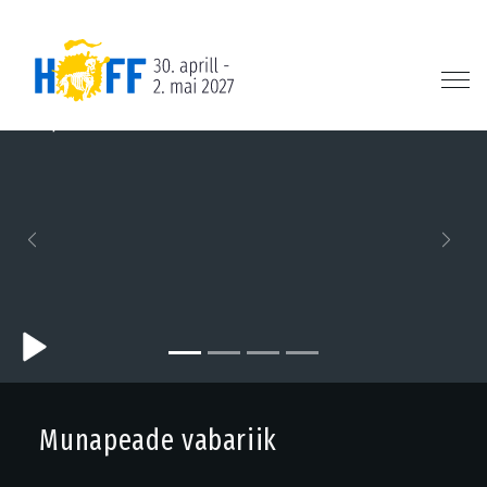
Previous
Next
Munapeade vabariik