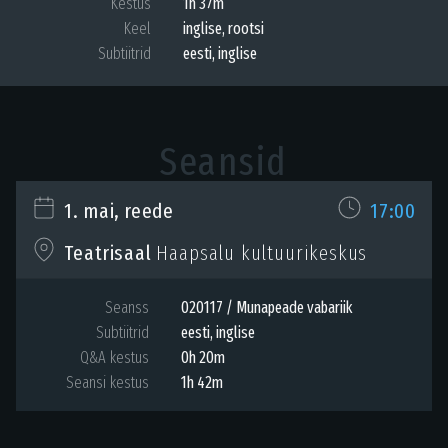
Kestus
1h 37m
Keel
inglise
,
rootsi
Subtiitrid
eesti
,
inglise
Seansid
1. mai, reede
17:00
Haapsalu kultuurikeskus
Teatrisaal
Seanss
020117 / Munapeade vabariik
Subtiitrid
eesti
,
inglise
Q&A kestus
0h 20m
Seansi kestus
1h 42m