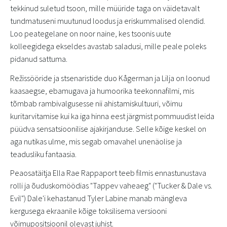
tekkinud suletud tsoon, mille müüride taga on väidetavalt
tundmatuseni muutunud loodus ja eriskummalised olendid.
Loo peategelane on noor naine, kes tsoonis uute
kolleegidega ekseldes avastab saladusi, mille peale poleks
pidanud sattuma.
Režissööride ja stsenaristide duo Kågerman ja Lilja on loonud
kaasaegse, ebamugava ja humoorika teekonnafilmi, mis
tõmbab rambivalgusesse nii ahistamiskultuuri, võimu
kuritarvitamise kui ka iga hinna eest järgmist pommuudist leida
püüdva sensatsioonilise ajakirjanduse. Selle kõige keskel on
aga nutikas ulme, mis segab omavahel unenäolise ja
teadusliku fantaasia.
Peaosatäitja Ella Rae Rappaport teeb filmis ennastunustava
rolli ja õuduskomöödias "Tappev vaheaeg" ("Tucker & Dale vs.
Evil") Dale'i kehastanud Tyler Labine manab mängleva
kergusega ekraanile kõige toksilisema versiooni
võimupositsioonil olevast juhist.