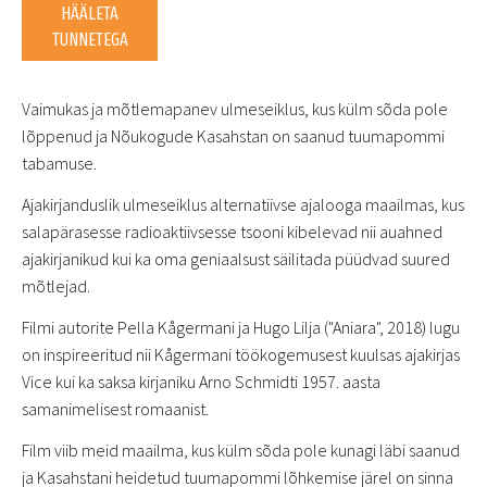
HÄÄLETA
TUNNETEGA
Vaimukas ja mõtlemapanev ulmeseiklus, kus külm sõda pole
lõppenud ja Nõukogude Kasahstan on saanud tuumapommi
tabamuse.
Ajakirjanduslik ulmeseiklus alternatiivse ajalooga maailmas, kus
salapärasesse radioaktiivsesse tsooni kibelevad nii auahned
ajakirjanikud kui ka oma geniaalsust säilitada püüdvad suured
mõtlejad.
Filmi autorite Pella Kågermani ja Hugo Lilja ("Aniara", 2018) lugu
on inspireeritud nii Kågermani töökogemusest kuulsas ajakirjas
Vice kui ka saksa kirjaniku Arno Schmidti 1957. aasta
samanimelisest romaanist.
Film viib meid maailma, kus külm sõda pole kunagi läbi saanud
ja Kasahstani heidetud tuumapommi lõhkemise järel on sinna