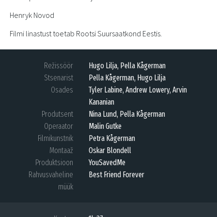
Henryk Novod
Filmi linastust toetab Rootsi Suursaatkond Eestis.
Režissöör
Hugo Lilja, Pella Kågerman
Stsenarist
Pella Kågerman, Hugo Lilja
Osades
Tyler Labine, Andrew Lowery, Arvin
Kananian
Produtsent
Nina Lund, Pella Kågerman
Operaator
Malin Gutke
Filmikunstnik
Petra Kågerman
Montaaž
Oskar Blondell
Produktsioon
YouSavedMe
Rahvusvaheline
Best Friend Forever
müük