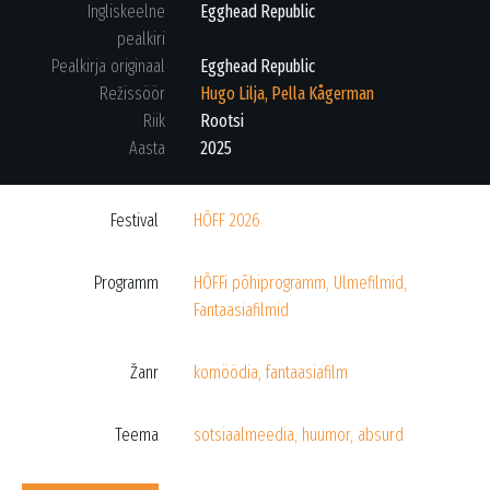
Ingliskeelne
Egghead Republic
pealkiri
Pealkirja originaal
Egghead Republic
Režissöör
Hugo Lilja, Pella Kågerman
Riik
Rootsi
Aasta
2025
Festival
HÕFF 2026
Programm
HÕFFi põhiprogramm
,
Ulmefilmid
,
Fantaasiafilmid
Žanr
komöödia
,
fantaasiafilm
Teema
sotsiaalmeedia
,
huumor
,
absurd