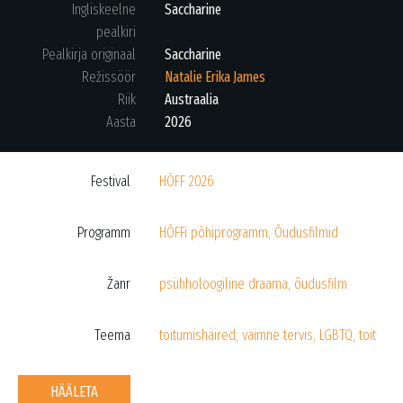
Ingliskeelne
Saccharine
pealkiri
Pealkirja originaal
Saccharine
Režissöör
Natalie Erika James
Riik
Austraalia
Aasta
2026
Festival
HÕFF 2026
Programm
HÕFFi põhiprogramm
,
Õudusfilmid
Žanr
psühholoogiline draama
,
õudusfilm
Teema
toitumishäired
,
vaimne tervis
,
LGBTQ
,
toit
HÄÄLETA