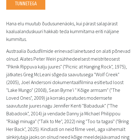
TUNNETEGA
Hana elu muutub õudusunenäoks, kui pärast salapärast
kaalualanduskuuri hakkab teda kummitama eriti näljane
kummitus.
Austraalia õudusfilmide erinevad lainetused on alati põnevad
olnud. Alates Peter Weiri psühhedeelsest meistriteosest
"Piknik Rippuva kalju juures" ("Picnic at Hanging Rock", 1975),
jätkates Greg McLeani sõgeda saavutusega "Wolf Creek"
(2005), Joel Andersoni dokumentaalfilmina esitletud loost
"Lake Mungo" (2008), Sean Byrne'i " Kõige armsam" ("The
Loved Ones", 2009) ja korraks peatudes modernsete
saavutuste juures nagu Jennifer Kenti "Babaduuk" ("The
Babadook", 2014) ja vendade Danny ja Michael Philippou
"Räägi minuga" ("Talk to Me", 2022) ning "Too ta tagasi" ("Bring
Her Back", 2025). Kindlasti on neid filme veel, aga vähemalt
siinkirjutaja jaoks on olnud need kõige meeldejäävamad ning