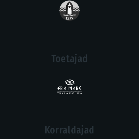
Toetajad
Korraldajad