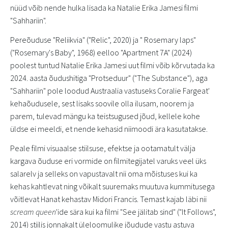
nüüd võib nende hulka lisada ka Natalie Erika Jamesi filmi
"Sahhariin".
Pereõuduse "Reliikvia" ("Relic", 2020) ja " Rosemary laps"
("Rosemary's Baby", 1968) eelloo "Apartment 7A" (2024)
poolest tuntud Natalie Erika Jamesi uut filmi võib kõrvutada ka
2024. aasta õudushitiga "Protseduur" ("The Substance"), aga
"Sahhariin" pole loodud Austraalia vastuseks Coralie Fargeat'
kehaõudusele, sest lisaks soovile olla ilusam, noorem ja
parem, tulevad mängu ka teistsugused jõud, kellele kohe
üldse ei meeldi, et nende kehasid niimoodi ära kasutatakse.
Peale filmi visuaalse stiilsuse, efektse ja ootamatult välja
kargava õuduse eri vormide on filmitegijatel varuks veel üks
salarelv ja selleks on vapustavalt nii oma mõistuses kui ka
kehas kahtlevat ning võikalt suuremaks muutuva kummitusega
võitlevat Hanat kehastav Midori Francis. Temast kajab läbi nii
scream queen
'ide sära kui ka filmi "See jälitab sind" ("It Follows",
2014) stiilis jonnakalt üleloomulike jõudude vastu astuva