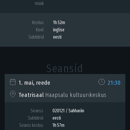
müük
Kestus
1h 52m
Keel
inglise
Subtiitrid
eesti
Seansid
1. mai, reede
21:30
Haapsalu kultuurikeskus
Teatrisaal
Seanss
020121 / Sahhariin
Subtiitrid
eesti
Seansi kestus
1h 57m