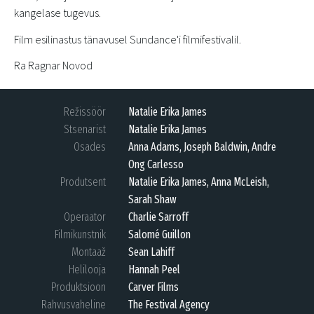
kangelase tugevus.
Film esilinastus tänavusel Sundance'i filmifestivalil.
Ra Ragnar Novod
Režissöör
Natalie Erika James
Stsenarist
Natalie Erika James
Osades
Anna Adams, Joseph Baldwin, Andre
Ong Carlesso
Produtsent
Natalie Erika James, Anna McLeish,
Sarah Shaw
Operaator
Charlie Sarroff
Filmikunstnik
Salomé Guillon
Montaaž
Sean Lahiff
Helilooja
Hannah Peel
Produktsioon
Carver Films
Rahvusvaheline
The Festival Agency