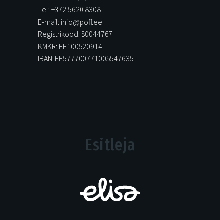
Tel: +372 5620 8308
E-mail: info@poff.ee
Registrikood: 80044767
KMKR: EE100520914
IBAN: EE577700771005547635
Esitleja