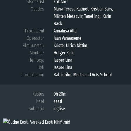
Stsenarist
Erik Aart
Osades
Maria Teresa Kalmet, Kristjan Sarv,
Märten Metsaviir, Tanel Ingi, Karin
Rask
Produtsent
Annaliisa Alla
Operaator
Jaan Vanaaseme
Filmikunstnik
Krister Ulrich Nittim
Montaaž
Holger Kink
Helilooja
Jasper Lina
Heli
Jasper Lina
Produktsioon
Baltic Film, Media and Arts School
Kestus
0h 20m
Keel
eesti
Subtiitrid
inglise