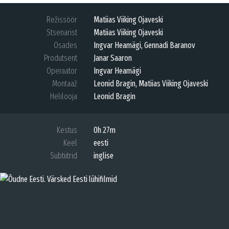
Režissöör
Matiias Viiking Ojaveski
Stsenarist
Matiias Viiking Ojaveski
Osades
Ingvar Heamägi, Gennadi Baranov
Produtsent
Janar Saaron
Operaator
Ingvar Heamägi
Montaaž
Leonid Bragin, Matiias Viiking Ojaveski
Helilooja
Leonid Bragin
Kestus
0h 27m
Keel
eesti
Subtiitrid
inglise