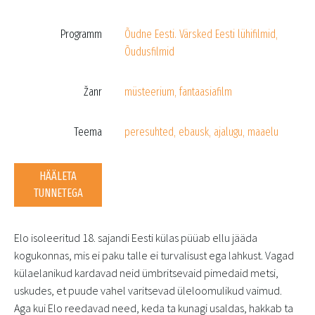
Programm
Õudne Eesti. Värsked Eesti lühifilmid
,
Õudusfilmid
Žanr
müsteerium
,
fantaasiafilm
Teema
peresuhted
,
ebausk
,
ajalugu
,
maaelu
HÄÄLETA
TUNNETEGA
Elo isoleeritud 18. sajandi Eesti külas püüab ellu jääda
kogukonnas, mis ei paku talle ei turvalisust ega lahkust. Vagad
külaelanikud kardavad neid ümbritsevaid pimedaid metsi,
uskudes, et puude vahel varitsevad üleloomulikud vaimud.
Aga kui Elo reedavad need, keda ta kunagi usaldas, hakkab ta