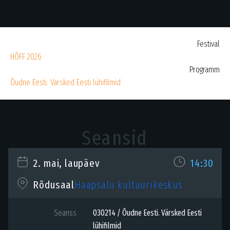
Festival
HÕFF 2026
Programm
Õudne Eesti. Värsked Eesti lühifilmid
Seansid
2. mai, laupäev
14:30
Haapsalu kultuurikeskus
Rõdusaal
Seanss
030214 / Õudne Eesti. Värsked Eesti
lühifilmid