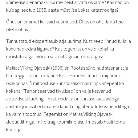
võimelised enamaks, kui me neist arvata oskame? Kas nad on
kuidagi seotud 1955. aasta müstilise Loksa katastroofiga?
Õhus on enamat kui vaid küsimused. Õhus on oht. Ja ka teie
olete ohus.
Tunnustatud ekspert asub asja uurima. Kust need linnud tulid ja
kuhu nad edasi liiguvad? Kas tegemist on vaid kohaliku
mõistatusega... või on see millegi suurema algus?
Matiias Viiking Ojaveski (1996) on Rootsis sündinud stsenarist ja
filmitegija. Ta on töötanud Eesti Filmi Instituudi filmipärandi
osakonnas, filmitööstuse kunstiosakonnas ning vahepeal ka
kokana. "Terroriseerivad tiivulised" on välja kasvanud
absurdsest tudengifilmist, mida ta on kursusekaaslastega
aastate jooksul edasi arendanud ning olematute vahenditega
ka valmis tootnud. Tegemist on Matiias Viiking Ojaveski
debüütfilmiga, mille tragikoomiline sisu ilmestab hästi tema
käekirja.