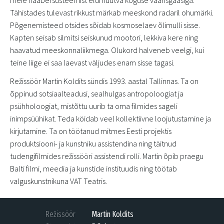
Tähistades tulevast rikkust märkab meeskond radaril ohumärki.
Põgenemisteed otsides sõidab kosmoselaev õlimulli sisse.
Kapten seisab silmitsi seiskunud mootori, lekkiva kere ning
haavatud meeskonnaliikmega. Olukord halveneb veelgi, kui
teine liige ei saa laevast väljudes enam sisse tagasi.
Režissöör Martin Koldits sündis 1993. aastal Tallinnas. Ta on
õppinud sotsiaalteadusi, sealhulgas antropoloogiat ja
psühholoogiat, mistõttu uurib ta oma filmides sageli
inimpsüühikat. Teda köidab veel kollektiivne loojutustamine ja
kirjutamine. Ta on töötanud mitmes Eesti projektis
produktsiooni- ja kunstniku assistendina ning täitnud
tudengifilmides režissööri assistendi rolli. Martin õpib praegu
Balti filmi, meedia ja kunstide instituudis ning töötab
valguskunstnikuna VAT Teatris.
Režissöör
Martin Koldits