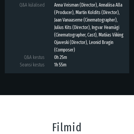
Q&A külalised
Anna Veisman (Director), Annaliisa Alla
(Producer), Martin Koldits (Director),
Jaan Vanaaseme (Cinematographer),
Julius Kits (Director), Ingvar Heamägi
(Cinematographer, Cast), Matiias Viiking
Ojaveski (Director), Leonid Bragin
(Composer)
Q&A kestus
0h 25m
Seansi kestus
1h 55m
Filmid