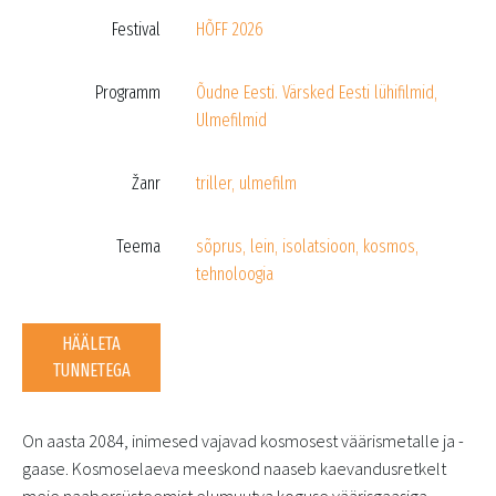
Festival
HÕFF 2026
Programm
Õudne Eesti. Värsked Eesti lühifilmid
,
Ulmefilmid
Žanr
triller
,
ulmefilm
Teema
sõprus
,
lein
,
isolatsioon
,
kosmos
,
tehnoloogia
HÄÄLETA
TUNNETEGA
On aasta 2084, inimesed vajavad kosmosest väärismetalle ja -
gaase. Kosmoselaeva meeskond naaseb kaevandusretkelt
meie naabersüsteemist elumuutva koguse väärisgaasiga.