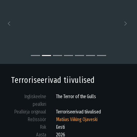
Previous
Next
Terroriseerivad tiivulised
Ingliskeelne
The Terror of the Gulls
pealkiri
Pealkirja originaal
Terroriseerivad tiivulised
Režissöör
Matiias Viiking Ojaveski
Riik
Eesti
Aasta
2026