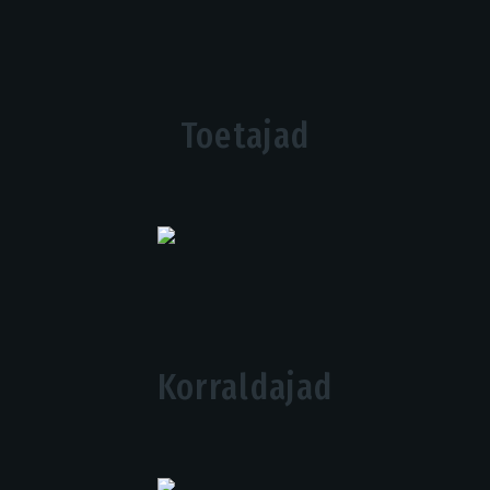
Toetajad
Korraldajad