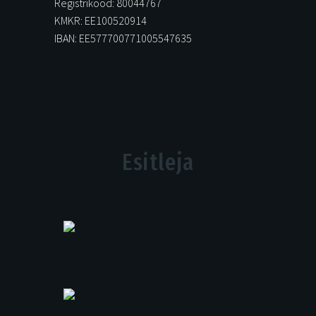
Registrikood: 80044767
KMKR: EE100520914
IBAN: EE577700771005547635
Esitleja