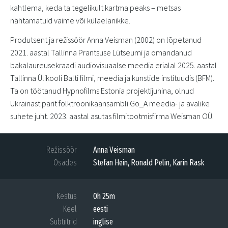
kahtlema, keda ta tegelikult kartma peaks – metsas
nähtamatuid vaime või külaelanikke.
Produtsent ja režissöör Anna Veisman (2002) on lõpetanud
2021. aastal Tallinna Prantsuse Lütseumi ja omandanud
bakalaureusekraadi audiovisuaalse meedia erialal 2025. aastal
Tallinna Ülikooli Balti filmi, meedia ja kunstide instituudis (BFM).
Ta on töötanud Hypnofilms Estonia projektijuhina, olnud
Ukrainast pärit folktroonikaansambli Go_A meedia- ja avalike
suhete juht. 2023. aastal asutas filmitootmisfirma Weisman OÜ.
Režissöör
Anna Veisman
Osades
Stefan Hein, Ronald Pelin, Karin Rask
Kestus
0h 25m
Keel
eesti
Subtiitrid
inglise