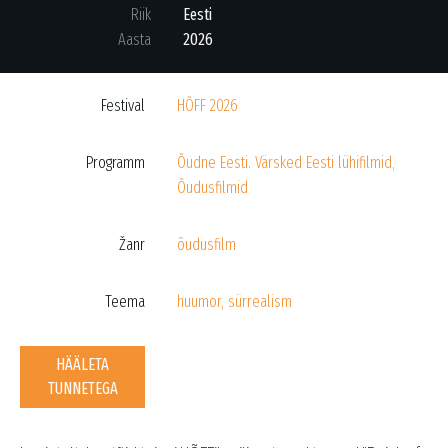
Riik
Eesti
Aasta
2026
Festival
HÕFF 2026
Programm
Õudne Eesti. Värsked Eesti lühifilmid
,
Õudusfilmid
Žanr
õudusfilm
Teema
huumor
,
sürrealism
HÄÄLETA
TUNNETEGA