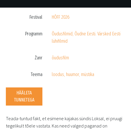
Festival
HÕFF 2026
Programm
Õudusfilmid
,
Õudne Eesti. Värsked Eesti
lühifilmid
Žanr
õudusfilm
Teema
loodus
,
huumor
,
müstika
HÄÄLETA
TUNNETEGA
Teada-tuntud fakt, et esimene kajakas sündis Loksal, ei pruugi
tegelikult tõele vastata. Kas need valged paganad on