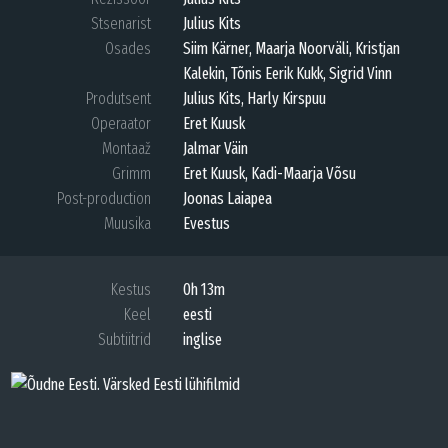
Stsenarist
Julius Kits
Osades
Siim Kärner, Maarja Noorväli, Kristjan
Kalekin, Tõnis Eerik Kukk, Sigrid Vinn
Produtsent
Julius Kits, Harly Kirspuu
Operaator
Eret Kuusk
Montaaž
Jalmar Väin
Grimm
Eret Kuusk, Kadi-Maarja Võsu
Post-production
Joonas Laiapea
Muusika
Evestus
Kestus
0h 13m
Keel
eesti
Subtiitrid
inglise