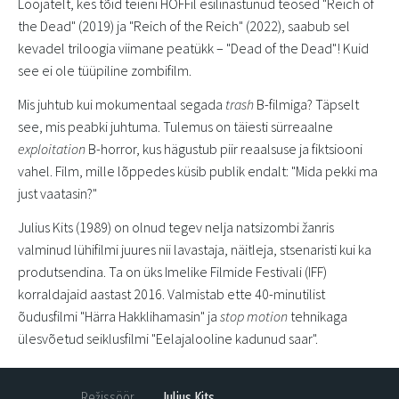
Loojatelt, kes tõid teieni HÕFFil esilinastunud teosed "Reich of
the Dead" (2019) ja "Reich of the Reich" (2022), saabub sel
kevadel triloogia viimane peatükk – "Dead of the Dead"! Kuid
see ei ole tüüpiline zombifilm.
Mis juhtub kui mokumentaal segada
trash
B-filmiga? Täpselt
see, mis peabki juhtuma. Tulemus on täiesti sürreaalne
exploitation
B-horror, kus hägustub piir reaalsuse ja fiktsiooni
vahel. Film, mille lõppedes küsib publik endalt: "Mida pekki ma
just vaatasin?"
Julius Kits (1989) on olnud tegev nelja natsizombi žanris
valminud lühifilmi juures nii lavastaja, näitleja, stsenaristi kui ka
produtsendina. Ta on üks Imelike Filmide Festivali (IFF)
korraldajaid aastast 2016. Valmistab ette 40-minutilist
õudusfilmi "Härra Hakklihamasin" ja
stop motion
tehnikaga
ülesvõetud seiklusfilmi "Eelajalooline kadunud saar".
Režissöör
Julius Kits