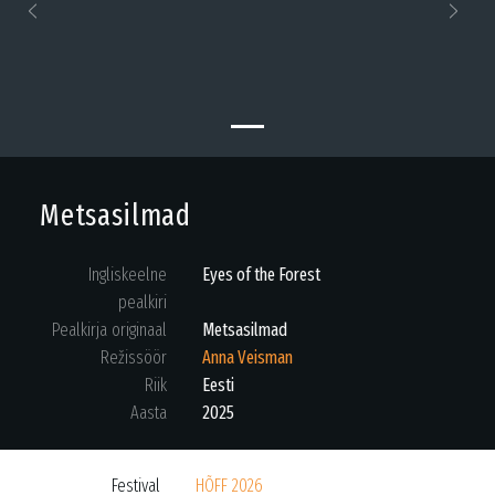
Previous
Next
Metsasilmad
Ingliskeelne
Eyes of the Forest
pealkiri
Pealkirja originaal
Metsasilmad
Režissöör
Anna Veisman
Riik
Eesti
Aasta
2025
Festival
HÕFF 2026