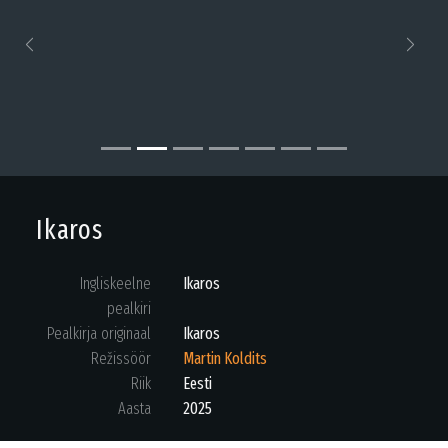
Previous
Next
Ikaros
Ingliskeelne
Ikaros
pealkiri
Pealkirja originaal
Ikaros
Režissöör
Martin Koldits
Riik
Eesti
Aasta
2025