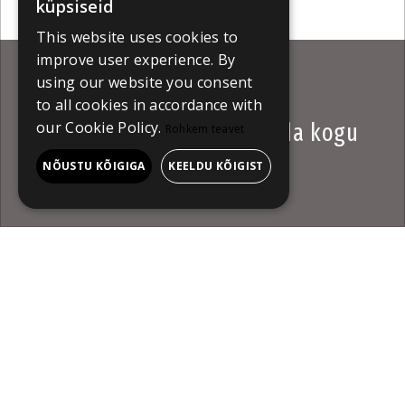
küpsiseid
This website uses cookies to
improve user experience. By
using our website you consent
Euroopa fantaasiafilmide
to all cookies in accordance with
our Cookie Policy.
konkursile saab kaasa elada kogu
Rohkem teavet
Eesti
NÕUSTU KÕIGIGA
KEELDU KÕIGIST
Uudis
Pöffihunt
N 27.05.2021 08:00