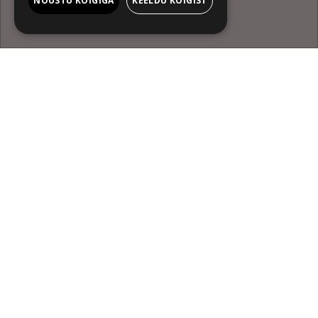
austust
NÕUSTU KÕIGIGA
KEELDU KÕIGIST
Uudis
Pöffihunt
N 12.02.2026 19:05
Nii pööraseid Hans Christian Anderseni muinasjuttude tõlgendusi
pole tõenäoliselt veel nähtud.
Nüüd on see võimalik – Haapsalu õudus- ja fantaasiafilmide
festivalil.
Arstiks õppiv noormees võtab hooldada koomas mehe ja