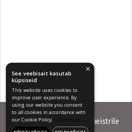
×
See veebisait kasutab
küpsiseid
This website uses cookies to
improve user experience. By
using our website you consent
to all cookies in accordance with
our Cookie Policy.
HÕFF avaldab muinasjutumeistrile
Rohkem teavet