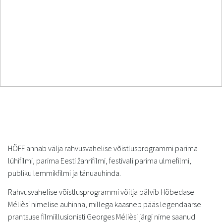
HÕFF annab välja rahvusvahelise võistlusprogrammi parima
lühifilmi, parima Eesti žanrifilmi, festivali parima ulmefilmi,
publiku lemmikfilmi ja tänuauhinda.
Rahvusvahelise võistlusprogrammi võitja pälvib Hõbedase
Mélièsi nimelise auhinna, millega kaasneb pääs legendaarse
prantsuse filmiillusionisti Georges Mélièsi järgi nime saanud