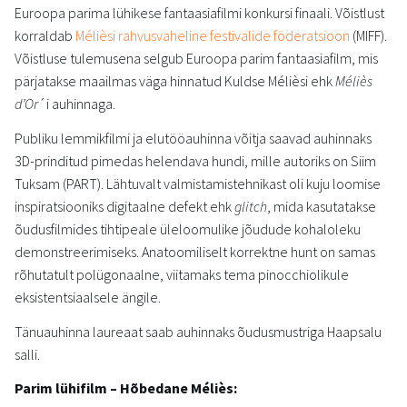
Euroopa parima lühikese fantaasiafilmi konkursi finaali. Võistlust
korraldab
Mélièsi rahvusvaheline festivalide föderatsioon
(MIFF).
Võistluse tulemusena selgub Euroopa parim fantaasiafilm, mis
pärjatakse maailmas väga hinnatud Kuldse Mélièsi ehk
Méliès
d’Or
´i auhinnaga.
Publiku lemmikfilmi ja elutööauhinna võitja saavad auhinnaks
3D-prinditud pimedas helendava hundi, mille autoriks on Siim
Tuksam (PART). Lähtuvalt valmistamistehnikast oli kuju loomise
inspiratsiooniks digitaalne defekt ehk
glitch
, mida kasutatakse
õudusfilmides tihtipeale üleloomulike jõudude kohaloleku
demonstreerimiseks. Anatoomiliselt korrektne hunt on samas
rõhutatult polügonaalne, viitamaks tema pinocchiolikule
eksistentsiaalsele ängile.
Tänuauhinna laureaat saab auhinnaks õudusmustriga Haapsalu
salli.
Parim lühifilm – Hõbedane Méliès: